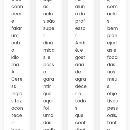
conh
as
alun
com
ecer
aula
o do
aula
e
s são
prof
s
falar
supe
esso
bem
um
r
r
plan
outr
dinâ
Andr
ejad
o
mica
é, e
as e
idio
s, e
gost
foca
ma.
poss
aria
das
A
o
de
nos
Cere
gara
agra
meu
ss
ntir
dece
s
Inglê
que
r a
obje
s faz
aqui
todo
tivos
acon
foi
s
pess
tece
uma
que
oais,
r!
das
cont
tant
Ven
melh
ribuí
o