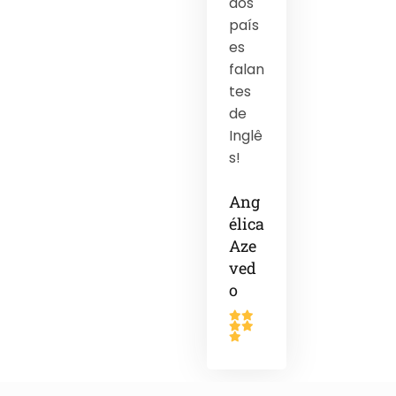
dos
país
es
falan
tes
de
Inglê
s!
Ang
élica
Aze
ved
o