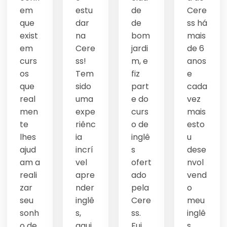
em
estu
de
Cere
que
dar
de
ss há
exist
na
bom
mais
em
Cere
jardi
de 6
curs
ss!
m, e
anos
os
Tem
fiz
e
que
sido
part
cada
real
uma
e do
vez
men
expe
curs
mais
te
riênc
o de
esto
lhes
ia
inglê
u
ajud
incrí
s
dese
am a
vel
ofert
nvol
reali
apre
ado
vend
zar
nder
pela
o
seu
inglê
Cere
meu
sonh
s,
ss.
inglê
o de
aqui
Fui
s,