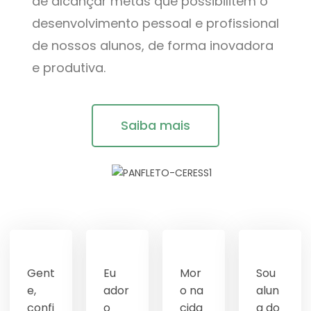
de alcançar metas que possibilitem o
desenvolvimento pessoal e profissional
de nossos alunos, de forma inovadora
e produtiva.
Saiba mais
Gent
Eu
Mor
Sou
e,
ador
o na
alun
confi
o
cida
a do