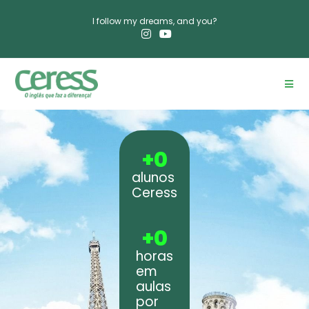
I follow my dreams, and you?​
+
0
alunos
Ceress
+
0
horas
em
aulas
por