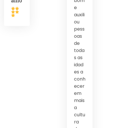
alho
bom
e
auxili
ou
pess
oas
de
toda
s as
idad
es a
conh
ecer
em
mais
a
cultu
ra