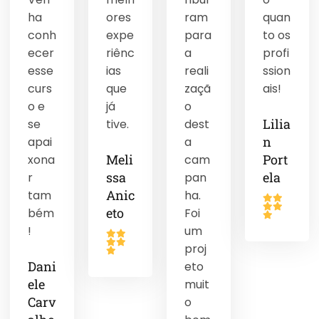
ha
ores
ram
quan
conh
expe
para
to os
ecer
riênc
a
profi
esse
ias
reali
ssion
curs
que
zaçã
ais!
o e
já
o
Lilia
se
tive.
dest
n
apai
a
Meli
Port
xona
cam
ssa
ela
r
pan
Anic
tam
ha.
eto
bém
Foi
!
um
proj
Dani
eto
ele
muit
Carv
o